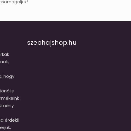
csomagoljuk!
szephajshop.hu
rkák
nak,
a, hogy
onális
ermékeink
edmény
a érdekli
érjük,