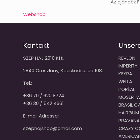
Az ajándék 
Webshop
Kontakt
Unser
SZÉP HAJ 2010 Kft.
REVLON
IMPERITY
2840 Oroszlány, Kecskédi utca 108.
KEYRA
WELLA
Tel.:
L’ORÉAL
+36 70 / 620 8724
MOSER-W
+36 30 / 542 4661
BRASIL 
HAIRGUM
E-mail Adresse:
PRAVANA
szephajshop@gmail.com
CRAZY C
AMERICA