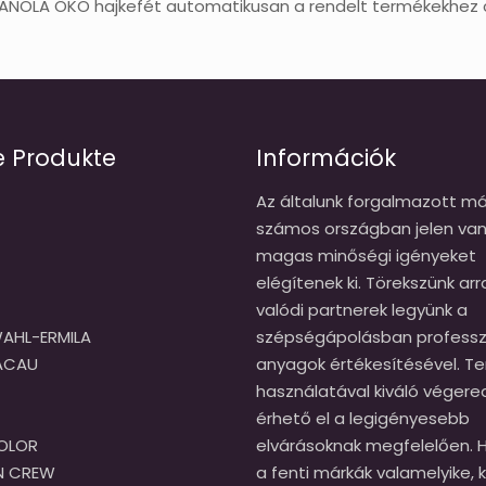
FANOLA ÖKO hajkefét automatikusan a rendelt termékekhez 
e Produkte
Információk
Az általunk forgalmazott má
számos országban jelen van
magas minőségi igényeket
elégítenek ki. Törekszünk arr
valódi partnerek legyünk a
AHL-ERMILA
szépségápolásban professzi
CACAU
anyagok értékesítésével. T
használatával kiváló véger
érhető el a legigényesebb
OLOR
elvárásoknak megfelelően. H
N CREW
a fenti márkák valamelyike, k