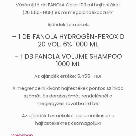
Vásárolj 15 db FANOLA Color 100 ml hajfestéket
(26.550- HUF) és mi megajándékpozunk:
Ajándék termékek:
– 1 DB FANOLA HYDROGÉN-PEROXID
20 VOL. 6% 1000 ML
– 1 DB FANOLA VOLUME SHAMPOO
1000 ML
Az ajándék értéke: 5.455- HUF
A megrendelni kívánt hajfestékek pontos színkód
számát és darabszámát rendelésnél a
megjegyzés rovatba írd be!
Az ajándék termékeket automatikusan a
hajfastékekhez csomagoljuk!
Webshop