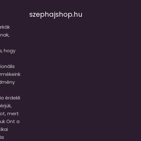
szephajshop.hu
rkák
nak,
a, hogy
onális
ermékeink
edmény
a érdekli
érjük,
ot, mert
juk Önt a
ikai
ás