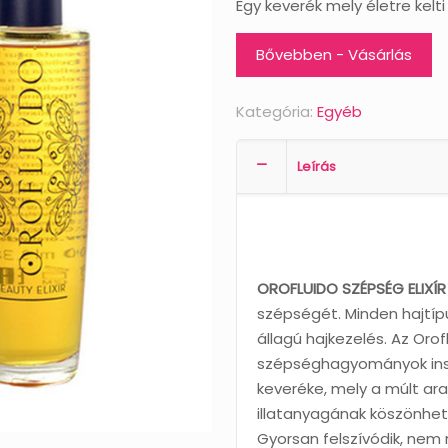
Egy keverék mely életre kelt
Bővebben - Vásárlás
Kategória:
Egyéb
Leírás
OROFLUIDO SZÉPSÉG ELIXÍR 
szépségét. Minden hajtíp
állagú hajkezelés. Az Orof
szépséghagyományok insp
keveréke, mely a múlt ara
illatanyagának köszönhető
Gyorsan felszívódik, nem 