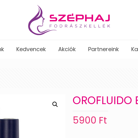
nk
Kedvencek
Akciók
Partnereink
Ka
OROFLUIDO El
5900
Ft