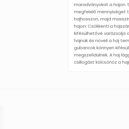
maradványokat a hajon. 
megfelelő mennyiséget te
hajhosszon, majd masszír
hajon: Csökkenti a hajszá
kifésülhetővé varázsolja
hajnak és növeli a haj te
gubancok könnyen kifésül
megszelídülnek. A haj lá
csillogást kölcsönöz a haj