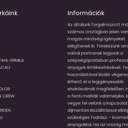
rkáink
Információk
Az általunk forgalmazott má
számos országban jelen van
magas minőségi igényeket
elégítenek ki. Törekszünk arr
valódi partnerek legyünk a
AHL-ERMILA
szépségápolásban professzi
CACAU
anyagok értékesítésével. T
használatával kiváló véger
érhető el a legigényesebb
OLOR
elvárásoknak megfelelően. H
N CREW
a fenti márkák valamelyike, k
vegye fel velünk a kapcsolat
ARDEN
díjmentes kiszállítással ellát
U
szükséges fodrász – kozmet
anyagokkal. Ha az ország m