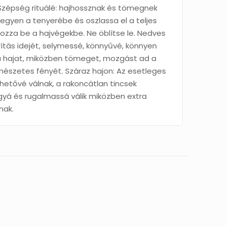
Szépség rituálé: hajhossznak és tömegnek
gyen a tenyerébe és oszlassa el a teljes
ozza be a hajvégekbe. Ne öblítse le. Nedves
rítás idejét, selymessé, könnyűvé, könnyen
 a hajat, miközben tömeget, mozgást ad a
rmészetes fényét. Száraz hajon: Az esetleges
hetővé válnak, a rakoncátlan tincsek
ggyá és rugalmassá válik miközben extra
nak.