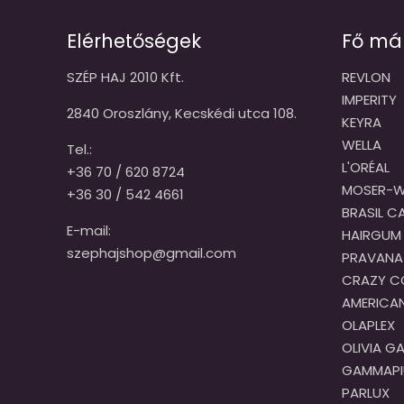
Elérhetőségek
Fő má
SZÉP HAJ 2010 Kft.
REVLON
IMPERITY
2840 Oroszlány, Kecskédi utca 108.
KEYRA
WELLA
Tel.:
L'ORÉAL
+36 70 / 620 8724
MOSER-W
+36 30 / 542 4661
BRASIL 
E-mail:
HAIRGUM
szephajshop@gmail.com
PRAVANA
CRAZY C
AMERICA
OLAPLEX
OLIVIA G
GAMMAPI
PARLUX