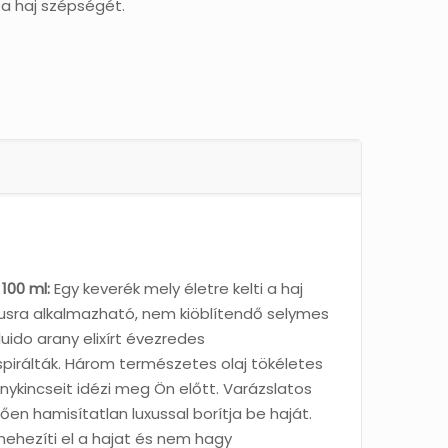
i a haj szépségét.
100 ml:
Egy keverék mely életre kelti a haj
usra alkalmazható, nem kiöblítendő selymes
luido arany elixírt évezredes
irálták. Három természetes olaj tökéletes
nykincseit idézi meg Ön előtt. Varázslatos
en hamisítatlan luxussal borítja be haját.
nehezíti el a hajat és nem hagy