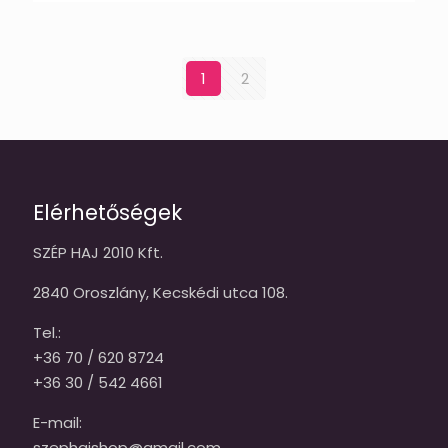
1
2
Elérhetőségek
SZÉP HAJ 2010 Kft.
2840 Oroszlány, Kecskédi utca 108.
Tel.:
+36 70 / 620 8724
+36 30 / 542 4661
E-mail:
szephajshop@gmail.com