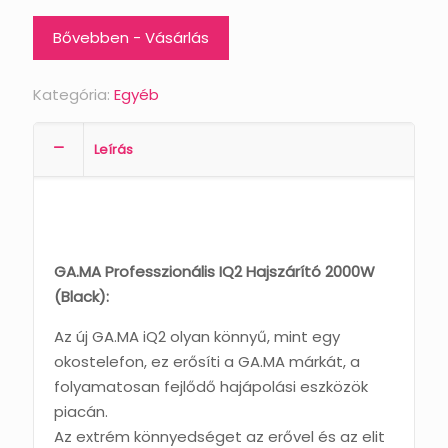
Bővebben - Vásárlás
Kategória:
Egyéb
Leírás
GA.MA Professzionális IQ2 Hajszárító 2000W
(Black):
Az új GA.MA iQ2 olyan könnyű, mint egy
okostelefon, ez erősíti a GA.MA márkát, a
folyamatosan fejlődő hajápolási eszközök
piacán.
Az extrém könnyedséget az erővel és az elit