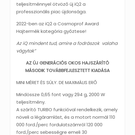
teljesítménnyel ötvöző új iQ2 a
professzionális piac újdonsága.
2022-ben az iQ2 a Cosmoprof Award
Hajtermék kategória győztese!
Az iQ mindent tud, amire a fodrászok
valaha
vágytak”
AZ ÚJ GENERÁCIÓS OKOS HAJSZÁRÍTÓ
MÁSODIK TOVÁBBFEJLESZTETT KIADÁSA
MINI MÉRET ÉS SÚLY. DE MAXIMÁLIS ERŐ
Mindössze 0,65 font vagy 294 g, 2000 W
teljesítmény.
A szárító TURBO funkcióval rendelkezik, amely
növeli a légáramlást, és a motort normál 110
000 ford./perc fordulatszámról 120 000
ford./perc sebességre emeli 30