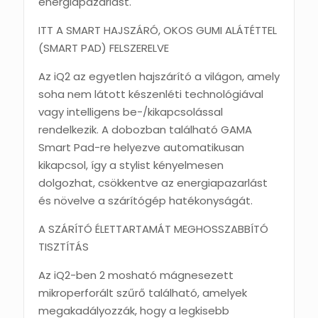
energiapazarlást.
ITT A SMART HAJSZÁRÓ, OKOS GUMI ALÁTÉTTEL
(SMART PAD) FELSZERELVE
Az iQ2 az egyetlen hajszárító a világon, amely
soha nem látott készenléti technológiával
vagy intelligens be-/kikapcsolással
rendelkezik. A dobozban található GAMA
Smart Pad-re helyezve automatikusan
kikapcsol, így a stylist kényelmesen
dolgozhat, csökkentve az energiapazarlást
és növelve a szárítógép hatékonyságát.
A SZÁRÍTÓ ÉLETTARTAMÁT MEGHOSSZABBÍTÓ
TISZTÍTÁS
Az iQ2-ben 2 mosható mágnesezett
mikroperforált szűrő található, amelyek
megakadályozzák, hogy a legkisebb