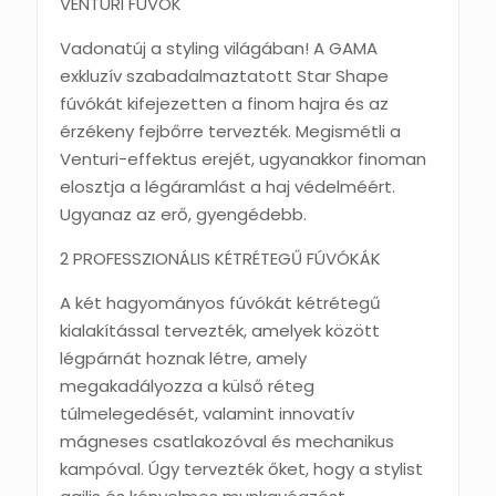
VENTURI FÚVÓK
Vadonatúj a styling világában! A GAMA
exkluzív szabadalmaztatott Star Shape
fúvókát kifejezetten a finom hajra és az
érzékeny fejbőrre tervezték. Megismétli a
Venturi-effektus erejét, ugyanakkor finoman
elosztja a légáramlást a haj védelméért.
Ugyanaz az erő, gyengédebb.
2 PROFESSZIONÁLIS KÉTRÉTEGŰ FÚVÓKÁK
A két hagyományos fúvókát kétrétegű
kialakítással tervezték, amelyek között
légpárnát hoznak létre, amely
megakadályozza a külső réteg
túlmelegedését, valamint innovatív
mágneses csatlakozóval és mechanikus
kampóval. Úgy tervezték őket, hogy a stylist