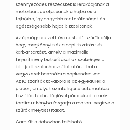
szennyeződés részecskék is lerakódjanak a
motorban, és eljussanak a hajba és a
fejbőrbe, így nagyobb motorállóságot és
egészségesebb hajat biztosítanak.
Az új mágnesezett és mosható szűrők célja,
hogy megkönnyítsék a napi tisztítást és
karbantartást, amely a maximális
teljesítmény biztosításához szükséges a
kiterjedt szalonhasználat után, ahol a
vegyszerek használata napirenden van.
Az iQ szárítók továbbra is az egyedüliek a
piacon, amelyek az intelligens automatikus
tisztítás technológiával párosulnak, amely
fordított irányba forgatja a motort, segítve a
szűrők mélytisztítását.
Care Kit a dobozban található.