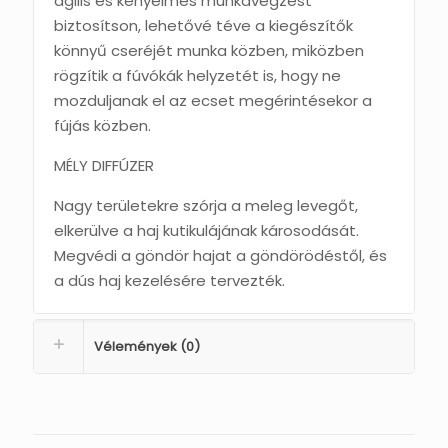
agilis és kényelmes munkavégzést
biztosítson, lehetővé téve a kiegészítők
könnyű cseréjét munka közben, miközben
rögzítik a fúvókák helyzetét is, hogy ne
mozduljanak el az ecset megérintésekor a
fújás közben.
MÉLY DIFFÚZER
Nagy területekre szórja a meleg levegőt,
elkerülve a haj kutikulájának károsodását.
Megvédi a göndör hajat a göndörödéstől, és
a dús haj kezelésére tervezték.
Vélemények (0)