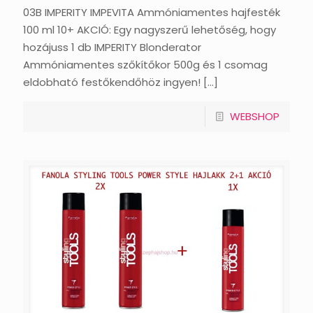
03B IMPERITY IMPEVITA Ammóniamentes hajfesték
100 ml 10+ AKCIÓ: Egy nagyszerű lehetőség, hogy
hozájuss 1 db IMPERITY Blonderator
Ammóniamentes szőkítőkor 500g és 1 csomag
eldobható festőkendőhöz ingyen!
[…]
WEBSHOP