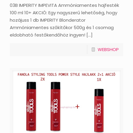
03B IMPERITY IMPEVITA Ammóniamentes hajfesték
100 ml 10+ AKCIÓ: Egy nagyszerű lehetőség, hogy
hozájuss 1 db IMPERITY Blonderator
Ammóniamentes szőkítőkor 500g és 1 csomag
eldobható festőkendőhöz ingyen!
[…]
WEBSHOP